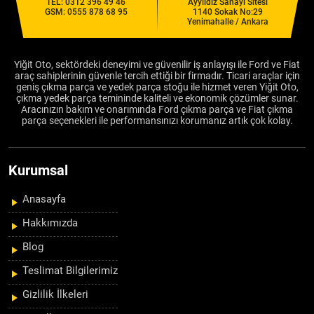
TEL:
0312 396 49 46
Ayyıldız Sanayi Sitesi
GSM:
0555 878 68 95
1140 Sokak No:29
Yenimahalle / Ankara
Yiğit Oto, sektördeki deneyimi ve güvenilir iş anlayışı ile Ford ve Fiat
araç sahiplerinin güvenle tercih ettiği bir firmadır. Ticari araçlar için
geniş çıkma parça ve yedek parça stoğu ile hizmet veren Yiğit Oto,
çıkma yedek parça temininde kaliteli ve ekonomik çözümler sunar.
Aracınızın bakım ve onarımında Ford çıkma parça ve Fiat çıkma
parça seçenekleri ile performansınızı korumanız artık çok kolay.
Kurumsal
Anasayfa
Hakkımızda
Blog
Teslimat Bilgilerimiz
Gizlilik İlkeleri