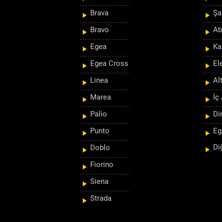
Brava
Şa
Bravo
Ab
Egea
Ka
Egea Cross
El
Linea
Al
Marea
İç
Palio
Di
Punto
Eg
Di
Doblo
Fiorino
Siena
Strada