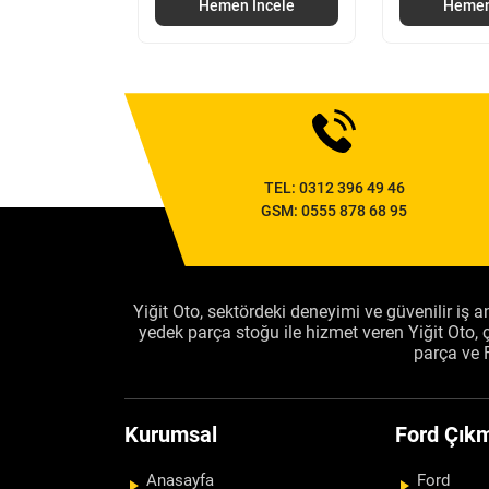
 İncele
Hemen İncele
Hemen
TEL:
0312 396 49 46
GSM:
0555 878 68 95
Yiğit Oto, sektördeki deneyimi ve güvenilir iş an
yedek parça stoğu ile hizmet veren Yiğit Oto
parça ve 
Kurumsal
Ford Çıkm
Anasayfa
Ford