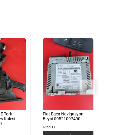
 E Tork
Fiat Egea Navigasyon
Fiat Egea Diji
s Kulesi
Beyni 00521097490
Panel 07356
0
İkinci El
İkinci El