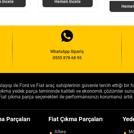
 İncele
Hemen İncele
Hemen
WhatsApp Sipariş
0555 878 68 95
layışı ile Ford ve Fiat araç sahiplerinin güvenle tercih ettiği bir 
, çıkma yedek parça temininde kaliteli ve ekonomik çözümler sun
Fiat çıkma parça seçenekleri ile performansınızı korumanız artık 
a Parçaları
Fiat Çıkma Parçaları
Yed
Albea
Mo