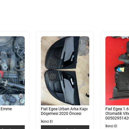
4 Emme
Fiat Egea Urban Arka Kapı
Fiat Egea 1.6
Döşemesi 2020 Öncesi
Otomatik Vite
0050295142
İkinci El
İkinci El