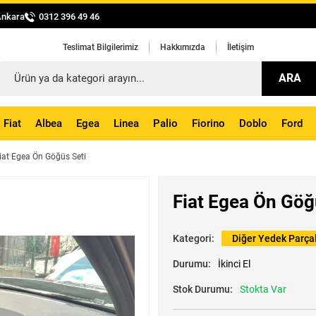
Ankara
0312 396 49 46
Teslimat Bilgilerimiz
Hakkımızda
İletişim
ARA
Fiat
Albea
Egea
Linea
Palio
Fiorino
Doblo
Ford
iat Egea Ön Göğüs Seti
Fiat Egea Ön Göğ
Kategori:
Diğer Yedek Parça
Durumu:
İkinci El
Stok Durumu:
Stokta Var