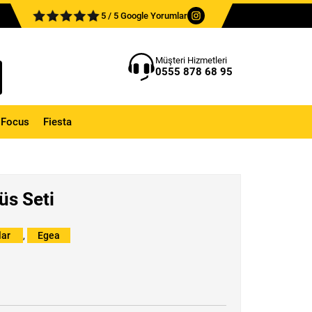
5 / 5 Google Yorumlar
Müşteri Hizmetleri
0555 878 68 95
Focus
Fiesta
üs Seti
lar
,
Egea