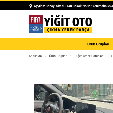
Ayyıldız Sanayi Sitesi 1140 Sokak No :29 Yenimahalle/
Ürün Grupları
Anasayfa
Ürün Grupları
Diğer Yedek Parçalar
F