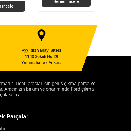
Hemen İncele
Hemen
 İncele
Ayyıldız Sanayi Sitesi
1140 Sokak No:29
Yenimahalle / Ankara
firmadır. Ticari araçlar için geniş çıkma parça ve
ar. Aracınızın bakım ve onarımında Ford çıkma
çok kolay.
ek Parçalar
tor