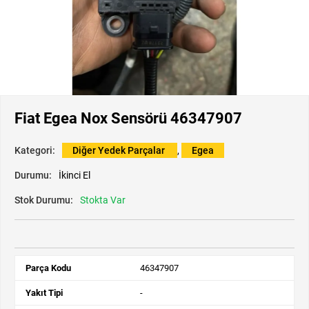
Fiat Egea Nox Sensörü 46347907
Kategori:
Diğer Yedek Parçalar
,
Egea
Durumu:
İkinci El
Stok Durumu:
Stokta Var
Parça Kodu
46347907
Yakıt Tipi
-