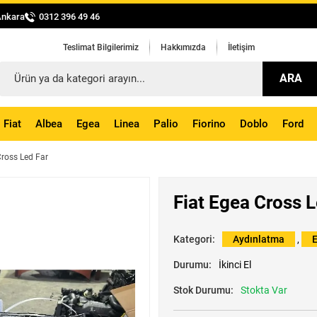
Ankara
0312 396 49 46
Teslimat Bilgilerimiz
Hakkımızda
İletişim
ARA
Fiat
Albea
Egea
Linea
Palio
Fiorino
Doblo
Ford
Cross Led Far
Fiat Egea Cross L
Kategori:
Aydınlatma
,
Durumu:
İkinci El
Stok Durumu:
Stokta Var