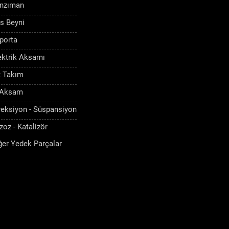
nzıman
s Beyni
porta
ektrik Aksamı
t Takım
 Aksam
reksiyon - Süspansiyon
zoz - Katalizör
ğer Yedek Parçalar