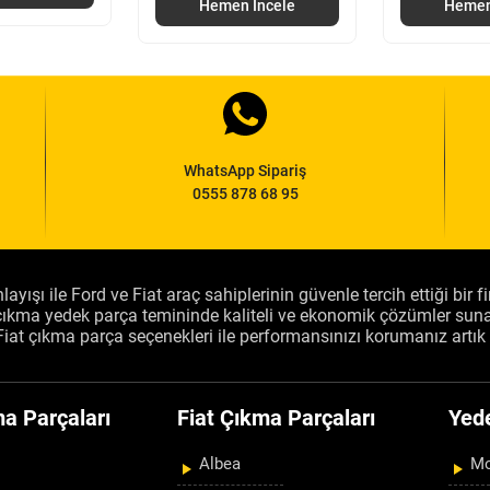
Hemen İncele
Hemen
WhatsApp Sipariş
0555 878 68 95
layışı ile Ford ve Fiat araç sahiplerinin güvenle tercih ettiği bir 
, çıkma yedek parça temininde kaliteli ve ekonomik çözümler sun
Fiat çıkma parça seçenekleri ile performansınızı korumanız artık 
a Parçaları
Fiat Çıkma Parçaları
Yed
Albea
Mo