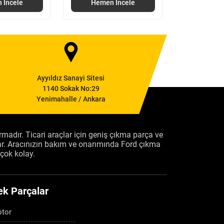
 İncele
Hemen İncele
Ayyıldız Sanayi Sitesi
1140 Sokak No:29
Yenimahalle / Ankara
firmadır. Ticari araçlar için geniş çıkma parça ve
ar. Aracınızın bakım ve onarımında Ford çıkma
çok kolay.
ek Parçalar
tor