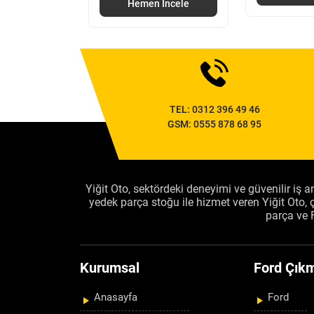
Hemen İncele
TEL:
0312 396 49 46
GSM:
0555 878 68 95
Yiğit Oto, sektördeki deneyimi ve güvenilir iş an
yedek parça stoğu ile hizmet veren Yiğit Oto
parça ve 
Kurumsal
Ford Çıkm
Anasayfa
Ford