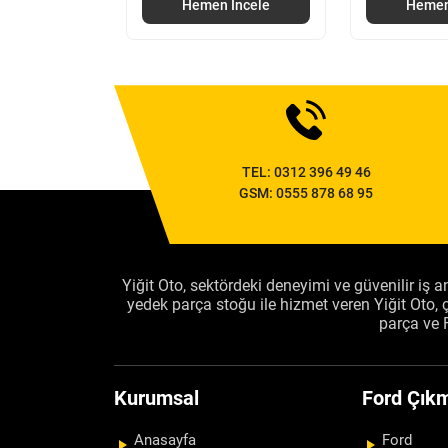
 İncele
Hemen İncele
Hemen
TEL:
0312 396 49 46
GSM:
0555 878 68 95
Yiğit Oto, sektördeki deneyimi ve güvenilir iş an
yedek parça stoğu ile hizmet veren Yiğit Oto
parça ve 
Kurumsal
Ford Çıkm
Anasayfa
Ford