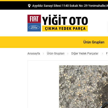
Ayyıldız Sanayi Sitesi 1140 Sokak No :29 Yenimahalle/
Ürün Grupları
Anasayfa
Ürün Grupları
Diğer Yedek Parçalar
F