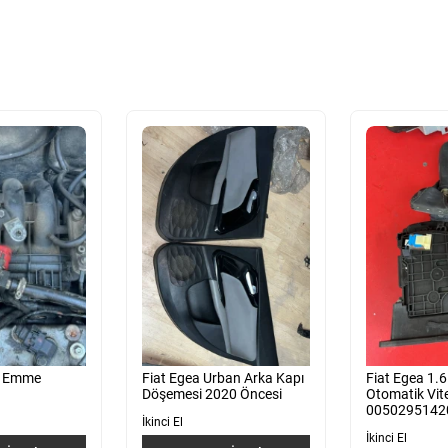
4 Emme
Fiat Egea Urban Arka Kapı
Fiat Egea 1.6
Döşemesi 2020 Öncesi
Otomatik Vite
0050295142
İkinci El
İkinci El