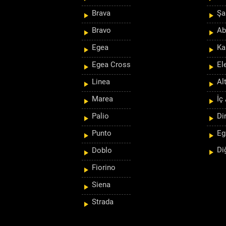
Brava
Şa
Bravo
Ab
Egea
Ka
Egea Cross
El
Linea
Al
Marea
İç
Palio
Di
Punto
Eg
Di
Doblo
Fiorino
Siena
Strada