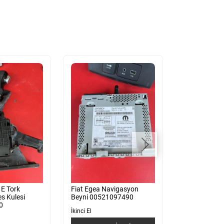
 E Tork
Fiat Egea Navigasyon
Fiat Egea Diji
s Kulesi
Beyni 00521097490
Panel 07356
0
İkinci El
İkinci El