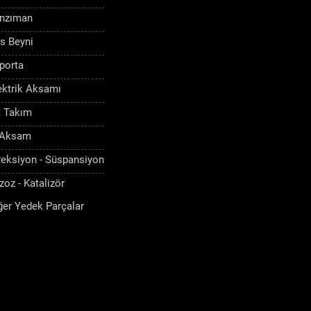
nzıman
s Beyni
porta
ektrik Aksamı
t Takım
 Aksam
reksiyon - Süspansiyon
zoz - Katalizör
ğer Yedek Parçalar