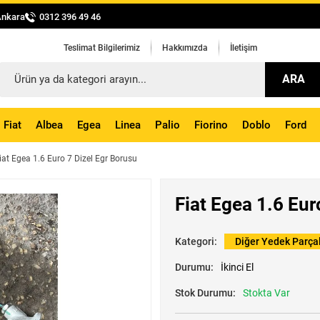
Ankara
0312 396 49 46
Teslimat Bilgilerimiz
Hakkımızda
İletişim
ARA
Fiat
Albea
Egea
Linea
Palio
Fiorino
Doblo
Ford
iat Egea 1.6 Euro 7 Dizel Egr Borusu
Fiat Egea 1.6 Eur
Kategori:
Diğer Yedek Parça
Durumu:
İkinci El
Stok Durumu:
Stokta Var