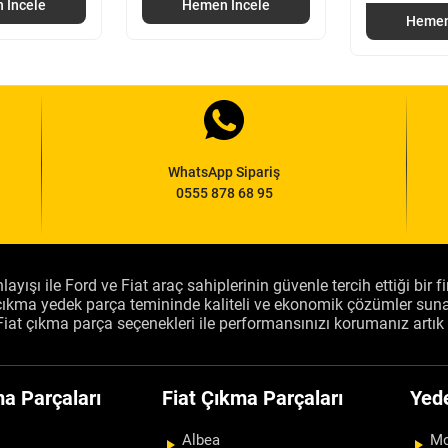
 İncele
Hemen İncele
Hemen
WhatsApp Sipariş
0555 878 68 95
layışı ile Ford ve Fiat araç sahiplerinin güvenle tercih ettiği bir 
, çıkma yedek parça temininde kaliteli ve ekonomik çözümler sun
Fiat çıkma parça seçenekleri ile performansınızı korumanız artık 
a Parçaları
Fiat Çıkma Parçaları
Yed
Albea
Mo