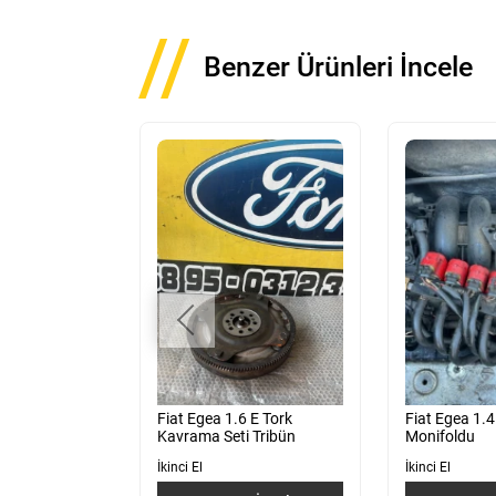
Benzer Ürünleri İncele
 E Tork Motor
Fiat Egea 1.6 E Tork
Fiat Egea 1.
647870
Kavrama Seti Tribün
Monifoldu
İkinci El
İkinci El