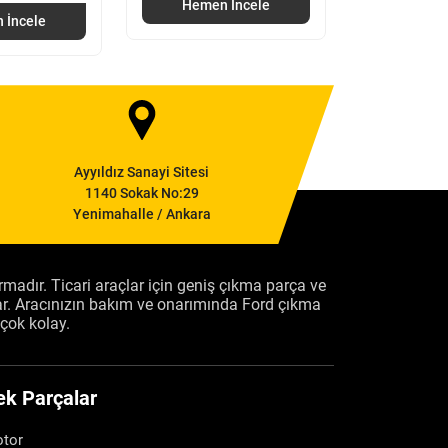
Hemen İncele
Hemen
 İncele
Ayyıldız Sanayi Sitesi
1140 Sokak No:29
Yenimahalle / Ankara
firmadır. Ticari araçlar için geniş çıkma parça ve
ar. Aracınızın bakım ve onarımında Ford çıkma
çok kolay.
ek Parçalar
tor