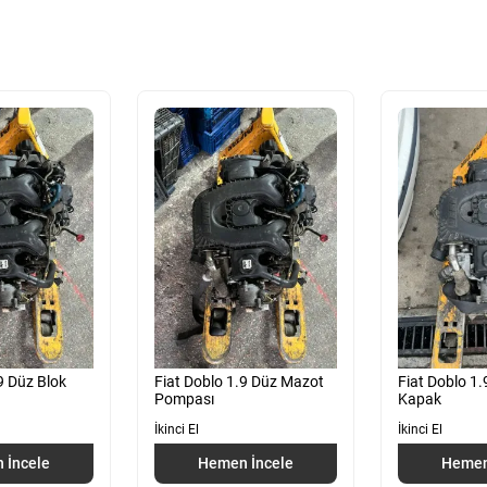
9 Düz Blok
Fiat Doblo 1.9 Düz Mazot
Fiat Doblo 1.
Pompası
Kapak
İkinci El
İkinci El
 İncele
Hemen İncele
Hemen