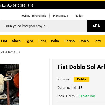
Ankara
0312 396 49 46
Teslimat Bilgilerimiz
Hakkımızda
İletişim
ARA
Fiat
Albea
Egea
Linea
Palio
Fiorino
Doblo
Ford
 Arka Tşıyıcı 1.3
Fiat Doblo Sol Ark
Kategori:
Doblo
Durumu:
İkinci El
Stok Durumu:
Stokta Var