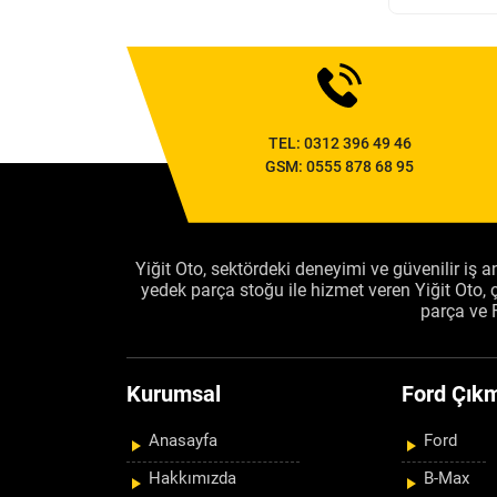
TEL:
0312 396 49 46
GSM:
0555 878 68 95
Yiğit Oto, sektördeki deneyimi ve güvenilir iş an
yedek parça stoğu ile hizmet veren Yiğit Oto
parça ve 
Kurumsal
Ford Çıkm
Anasayfa
Ford
Hakkımızda
B-Max