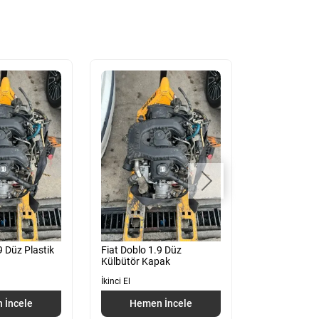
9 Düz Plastik
Fiat Doblo 1.9 Düz
Fiat Doblo 1.9
Külbütör Kapak
Kapak
İkinci El
İkinci El
 İncele
Hemen İncele
Hemen