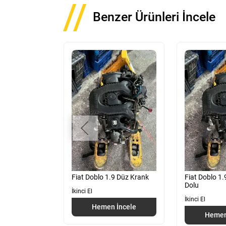
Benzer Ürünleri İncele
Orta Konsol
Fiat Doblo 1.9 Düz Krank
Fiat Doblo 1.
Dolu
İkinci El
İkinci El
 İncele
Hemen İncele
Hemen