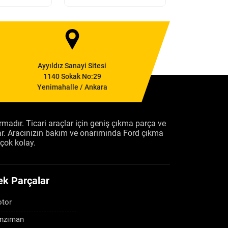
Ayyıldız Sanayi Sitesi
1140 Sokak No:29
Yenimahalle / Ankara
firmadır. Ticari araçlar için geniş çıkma parça ve
ar. Aracınızın bakım ve onarımında Ford çıkma
çok kolay.
ek Parçalar
tor
nzıman