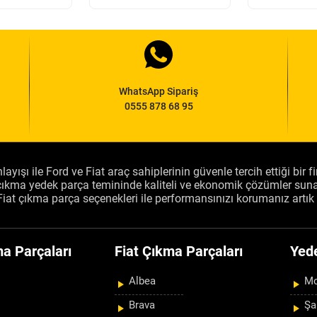
WhatsApp Sipariş
0555 878 68 95
layışı ile Ford ve Fiat araç sahiplerinin güvenle tercih ettiği bir 
, çıkma yedek parça temininde kaliteli ve ekonomik çözümler sun
Fiat çıkma parça seçenekleri ile performansınızı korumanız artık 
a Parçaları
Fiat Çıkma Parçaları
Yed
Albea
Mo
Brava
Şa