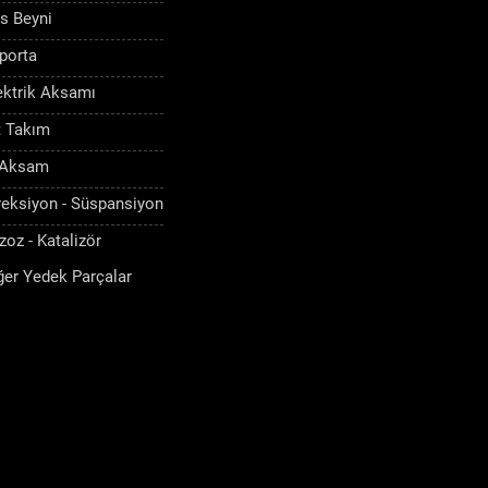
s Beyni
porta
ektrik Aksamı
t Takım
 Aksam
reksiyon - Süspansiyon
zoz - Katalizör
ğer Yedek Parçalar