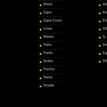
Bravo
Ab
Egea
Ka
Egea Cross
El
Linea
Al
Marea
İç
Palio
Di
Punto
Eg
Di
Doblo
Fiorino
Siena
Strada