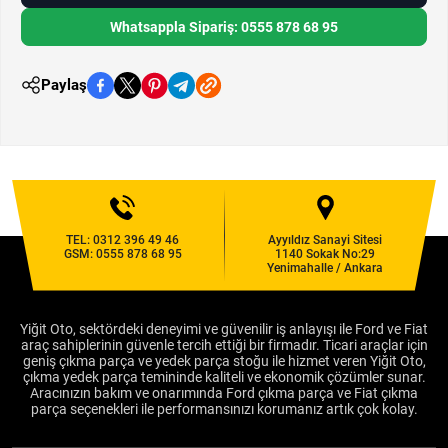
Whatsappla Sipariş: 0555 878 68 95
Paylaş
TEL:
0312 396 49 46
Ayyıldız Sanayi Sitesi
GSM:
0555 878 68 95
1140 Sokak No:29
Yenimahalle / Ankara
Yiğit Oto, sektördeki deneyimi ve güvenilir iş anlayışı ile Ford ve Fiat
araç sahiplerinin güvenle tercih ettiği bir firmadır. Ticari araçlar için
geniş çıkma parça ve yedek parça stoğu ile hizmet veren Yiğit Oto,
çıkma yedek parça temininde kaliteli ve ekonomik çözümler sunar.
Aracınızın bakım ve onarımında Ford çıkma parça ve Fiat çıkma
parça seçenekleri ile performansınızı korumanız artık çok kolay.