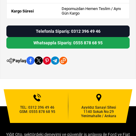
Depomuzdan Hemen Teslim / Aynı
Kargo Süresi
Gün Kargo
Telefonla Sipariş: 0312 396 49 46
Whatsappla Sipariş: 0555 878 68 95
Paylaş
TEL:
0312 396 49 46
Ayyıldız Sanayi Sitesi
GSM:
0555 878 68 95
1140 Sokak No:29
Yenimahalle / Ankara
Yiğit Oto, sektördeki deneyimi ve güvenilir iş anlayışı ile Ford ve Fiat