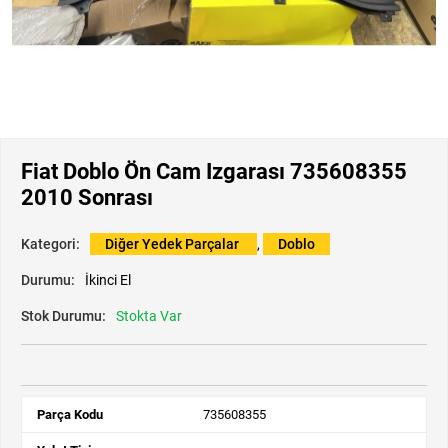
Fiat Doblo Ön Cam Izgarası 735608355
2010 Sonrası
Kategori:
Diğer Yedek Parçalar
,
Doblo
Durumu:
İkinci El
Stok Durumu:
Stokta Var
Parça Kodu
735608355