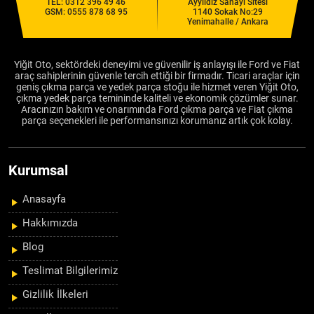
TEL:
0312 396 49 46
Ayyıldız Sanayi Sitesi
GSM:
0555 878 68 95
1140 Sokak No:29
Yenimahalle / Ankara
Yiğit Oto, sektördeki deneyimi ve güvenilir iş anlayışı ile Ford ve Fiat
araç sahiplerinin güvenle tercih ettiği bir firmadır. Ticari araçlar için
geniş çıkma parça ve yedek parça stoğu ile hizmet veren Yiğit Oto,
çıkma yedek parça temininde kaliteli ve ekonomik çözümler sunar.
Aracınızın bakım ve onarımında Ford çıkma parça ve Fiat çıkma
parça seçenekleri ile performansınızı korumanız artık çok kolay.
Kurumsal
Anasayfa
Hakkımızda
Blog
Teslimat Bilgilerimiz
Gizlilik İlkeleri