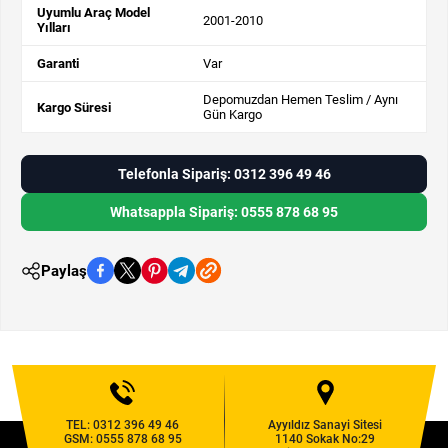
Uyumlu Araç Model
2001-2010
Yılları
Garanti
Var
Depomuzdan Hemen Teslim / Aynı
Kargo Süresi
Gün Kargo
Telefonla Sipariş: 0312 396 49 46
Whatsappla Sipariş: 0555 878 68 95
Paylaş
TEL:
0312 396 49 46
Ayyıldız Sanayi Sitesi
GSM:
0555 878 68 95
1140 Sokak No:29