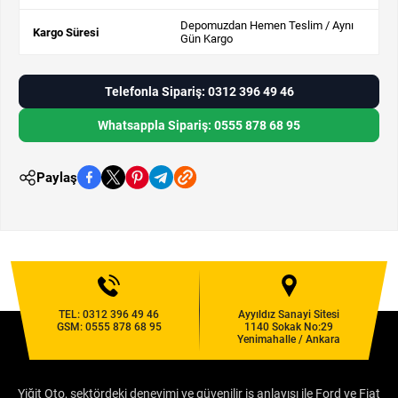
Depomuzdan Hemen Teslim / Aynı
Kargo Süresi
Gün Kargo
Telefonla Sipariş: 0312 396 49 46
Whatsappla Sipariş: 0555 878 68 95
Paylaş
TEL:
0312 396 49 46
Ayyıldız Sanayi Sitesi
GSM:
0555 878 68 95
1140 Sokak No:29
Yenimahalle / Ankara
Yiğit Oto, sektördeki deneyimi ve güvenilir iş anlayışı ile Ford ve Fiat