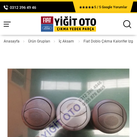
0312 396 49 46
5 / 5 Google Yorumlar
Anasayfa
Ürün Grupları
İç Aksam
Fiat Doblo Çıkma Kalorifer Izgar