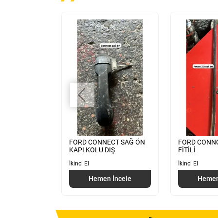
lorifer Kutusu
FORD CONNECT SAĞ ÖN
FORD CONNC
24
KAPI KOLU DIŞ
FİTİLİ
İkinci El
İkinci El
 İncele
Hemen İncele
Hemen