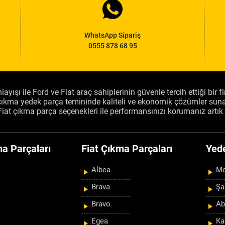
WhatsApp Sipariş
0555 878 68 95
layışı ile Ford ve Fiat araç sahiplerinin güvenle tercih ettiği bir 
, çıkma yedek parça temininde kaliteli ve ekonomik çözümler sun
Fiat çıkma parça seçenekleri ile performansınızı korumanız artık 
a Parçaları
Fiat Çıkma Parçaları
Yed
Albea
Mo
Brava
Şa
Bravo
Ab
Egea
Ka