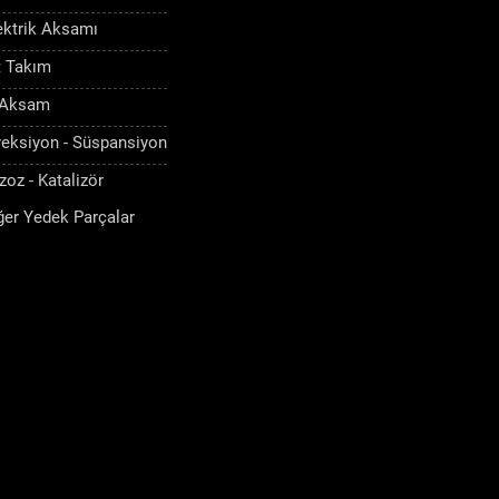
ektrik Aksamı
t Takım
 Aksam
reksiyon - Süspansiyon
zoz - Katalizör
ğer Yedek Parçalar