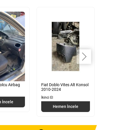
olcu Airbag
Fiat Doblo Vites Alt Konsol
Fiat Doblo T
2010-2024
2010-2015
İkinci El
İkinci El
 İncele
Hemen İncele
Hemen