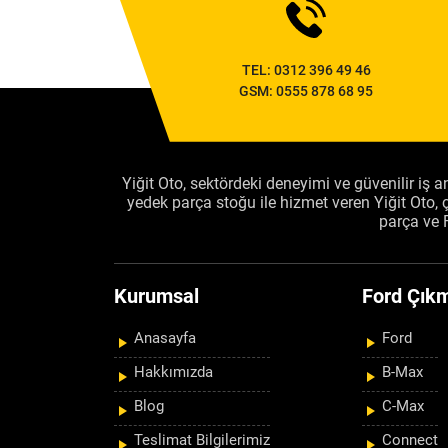
TEL:
0312 396 49 46
GSM:
0555 878 68 95
Yiğit Oto, sektördeki deneyimi ve güvenilir iş an
yedek parça stoğu ile hizmet veren Yiğit Oto
parça ve 
Kurumsal
Ford Çıkm
Anasayfa
Ford
Hakkımızda
B-Max
Blog
C-Max
Teslimat Bilgilerimiz
Connect