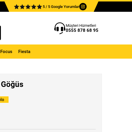
5 / 5 Google Yorumlar
Müşteri Hizmetleri
0555 878 68 95
Focus
Fiesta
a Göğüs
lo