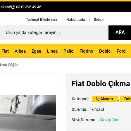
Ankara
0312 396 49 46
Teslimat Bilgilerimiz
Hakkımızda
İletişim
ARA
Fiat
Albea
Egea
Linea
Palio
Fiorino
Doblo
Ford
Çıkma Göğüs
Fiat Doblo Çıkm
Kategori:
İç Aksam
,
Dob
Durumu:
İkinci El
Stok Durumu:
Stokta Var