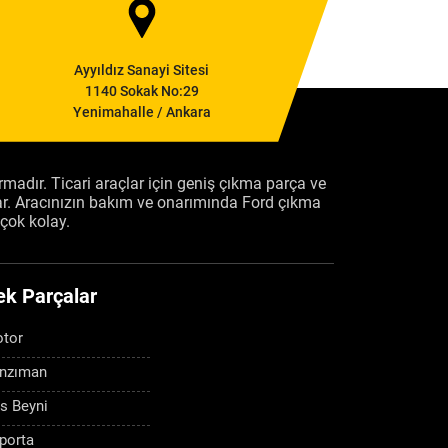
Ayyıldız Sanayi Sitesi
1140 Sokak No:29
Yenimahalle / Ankara
firmadır. Ticari araçlar için geniş çıkma parça ve
ar. Aracınızın bakım ve onarımında Ford çıkma
çok kolay.
ek Parçalar
tor
nzıman
s Beyni
porta