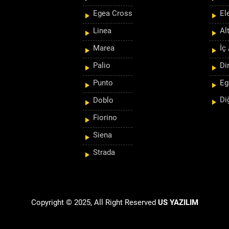
Egea Cross
El
Linea
Al
Marea
İç
Palio
Di
Punto
Eg
Di
Doblo
Fiorino
Siena
Strada
Copyright © 2025, All Right Reserved
US YAZILIM