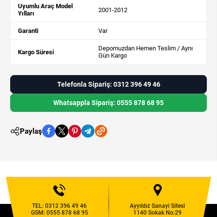
Uyumlu Araç Model
2001-2012
Yılları
Garanti
Var
Depomuzdan Hemen Teslim / Aynı
Kargo Süresi
Gün Kargo
Telefonla Sipariş: 0312 396 49 46
Whatsappla Sipariş: 0555 878 68 95
Paylaş
TEL:
0312 396 49 46
Ayyıldız Sanayi Sitesi
GSM:
0555 878 68 95
1140 Sokak No:29