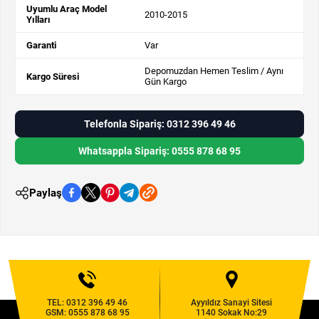
Uyumlu Araç Model
2010-2015
Yılları
Garanti
Var
Depomuzdan Hemen Teslim / Aynı
Kargo Süresi
Gün Kargo
Telefonla Sipariş: 0312 396 49 46
Whatsappla Sipariş: 0555 878 68 95
Paylaş
TEL:
0312 396 49 46
Ayyıldız Sanayi Sitesi
GSM:
0555 878 68 95
1140 Sokak No:29