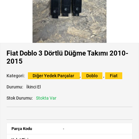
Fiat Doblo 3 Dörtlü Düğme Takımı 2010-
2015
Kategori:
Diğer Yedek Parçalar
,
Doblo
,
Fiat
Durumu:
İkinci El
Stok Durumu:
Stokta Var
Parça Kodu
-