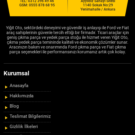
TEL:
0312 396 49 46
Ayyıldız Sanayi Sitesi
GSM:
0555 878 68 95
1140 Sokak No:29
Yenimahalle / Ankara
Yiğit Oto, sektördeki deneyimi ve güvenilir iş anlayışı ile Ford ve Fiat
araç sahiplerinin güvenle tercih ettiği bir firmadır. Ticari araçlar için
geniş çıkma parça ve yedek parça stoğu ile hizmet veren Yiğit Oto,
çıkma yedek parça temininde kaliteli ve ekonomik çözümler sunar.
Aracınızın bakım ve onarımında Ford çıkma parça ve Fiat çıkma
parça seçenekleri ile performansınızı korumanız artık çok kolay.
Kurumsal
Anasayfa
Hakkımızda
Blog
Teslimat Bilgilerimiz
Gizlilik İlkeleri