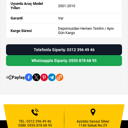
Uyumlu Araç Model
2001-2010
Yılları
Garanti
Var
Depomuzdan Hemen Teslim / Aynı
Kargo Süresi
Gün Kargo
Telefonla Sipariş: 0312 396 49 46
Whatsappla Sipariş: 0555 878 68 95
Paylaş
TEL:
0312 396 49 46
Ayyıldız Sanayi Sitesi
GSM:
0555 878 68 95
1140 Sokak No:29