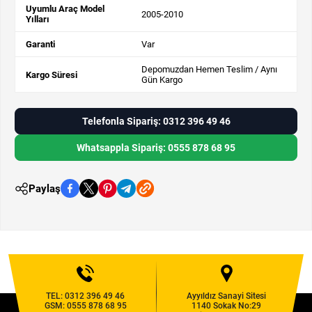
Uyumlu Araç Model
2005-2010
Yılları
Garanti
Var
Depomuzdan Hemen Teslim / Aynı
Kargo Süresi
Gün Kargo
Telefonla Sipariş: 0312 396 49 46
Whatsappla Sipariş: 0555 878 68 95
Paylaş
TEL:
0312 396 49 46
Ayyıldız Sanayi Sitesi
GSM:
0555 878 68 95
1140 Sokak No:29