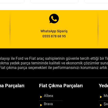
WhatsApp Sipariş
0555 878 68 95
layışı ile Ford ve Fiat araç sahiplerinin güvenle tercih ettiği bir 
, çıkma yedek parça temininde kaliteli ve ekonomik çözümler sun
Fiat çıkma parça seçenekleri ile performansınızı korumanız artık 
a Parçaları
Fiat Çıkma Parçaları
Yed
Albea
Mo
Brava
Şa