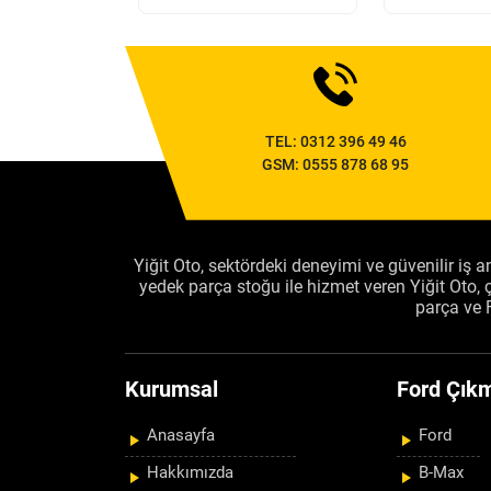
TEL:
0312 396 49 46
GSM:
0555 878 68 95
Yiğit Oto, sektördeki deneyimi ve güvenilir iş an
yedek parça stoğu ile hizmet veren Yiğit Oto
parça ve 
Kurumsal
Ford Çıkm
Anasayfa
Ford
Hakkımızda
B-Max