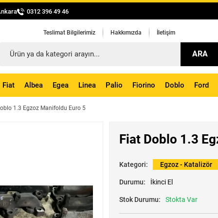
Ankara
0312 396 49 46
Teslimat Bilgilerimiz
Hakkımızda
İletişim
ARA
Fiat
Albea
Egea
Linea
Palio
Fiorino
Doblo
Ford
Doblo 1.3 Egzoz Manifoldu Euro 5
Fiat Doblo 1.3 E
Kategori:
Egzoz - Katalizör
Durumu:
İkinci El
Stok Durumu:
Stokta Var