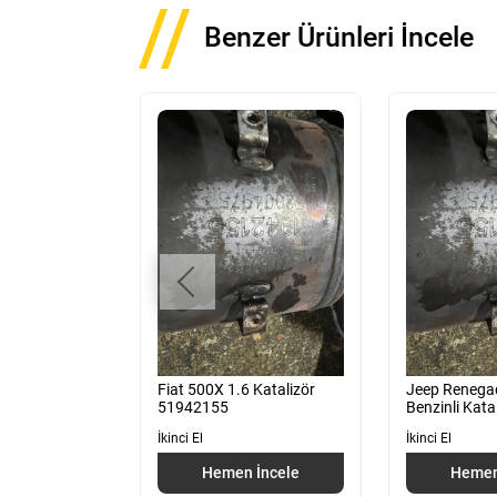
Benzer Ürünleri İncele
.6 Egzoz
Fiat 500X 1.6 Katalizör
Jeep Renega
ro 5
51942155
Benzinli Kata
İkinci El
İkinci El
 İncele
Hemen İncele
Hemen