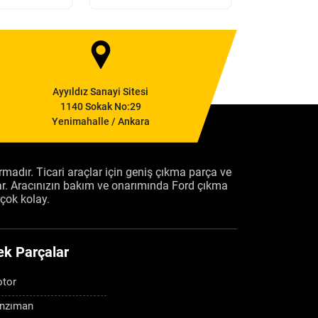
Ayyıldız Sanayi Sitesi
1140 Sokak No:29
Yenimahalle / Ankara
firmadır. Ticari araçlar için geniş çıkma parça ve
ar. Aracınızın bakım ve onarımında Ford çıkma
çok kolay.
ek Parçalar
tor
nzıman