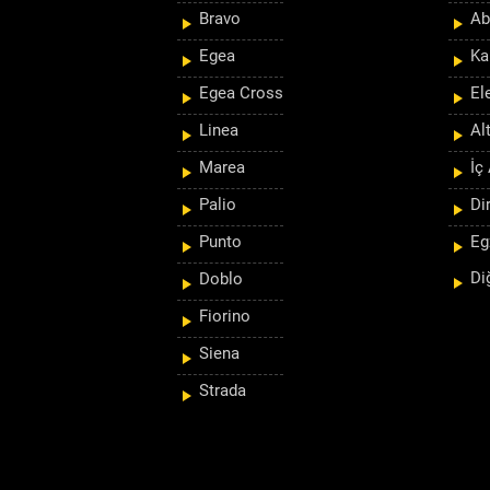
Bravo
Ab
Egea
Ka
Egea Cross
El
Linea
Al
Marea
İç
Palio
Di
Punto
Eg
Di
Doblo
Fiorino
Siena
Strada