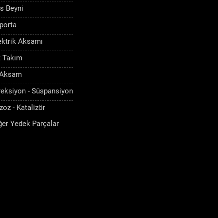
s Beyni
porta
ektrik Aksamı
t Takım
 Aksam
reksiyon - Süspansiyon
zoz - Katalizör
ğer Yedek Parçalar