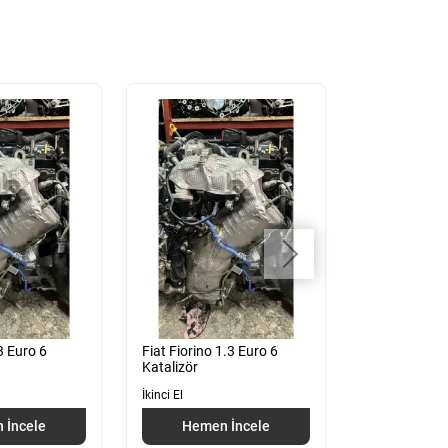
3 Euro 6
Fiat Fiorino 1.3 Euro 6
Fiat Egea 1.3
Katalizör
Katalizör Ad
İkinci El
İkinci El
 İncele
Hemen İncele
Hemen