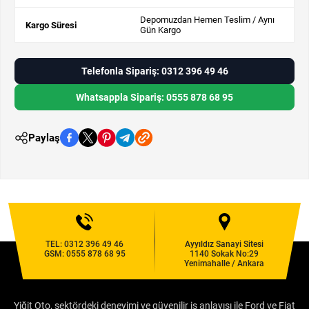
Depomuzdan Hemen Teslim / Aynı
Kargo Süresi
Gün Kargo
Telefonla Sipariş: 0312 396 49 46
Whatsappla Sipariş: 0555 878 68 95
Paylaş
TEL:
0312 396 49 46
Ayyıldız Sanayi Sitesi
GSM:
0555 878 68 95
1140 Sokak No:29
Yenimahalle / Ankara
Yiğit Oto, sektördeki deneyimi ve güvenilir iş anlayışı ile Ford ve Fiat