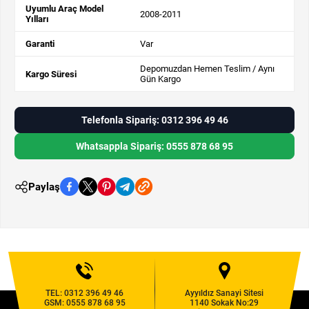
Uyumlu Araç Model
2008-2011
Yılları
Garanti
Var
Depomuzdan Hemen Teslim / Aynı
Kargo Süresi
Gün Kargo
Telefonla Sipariş: 0312 396 49 46
Whatsappla Sipariş: 0555 878 68 95
Paylaş
TEL:
0312 396 49 46
Ayyıldız Sanayi Sitesi
GSM:
0555 878 68 95
1140 Sokak No:29