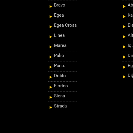
Bravo
Ab
Egea
Ka
Egea Cross
El
Linea
Al
Marea
İç
Palio
Di
Punto
Eg
Di
Doblo
Fiorino
Siena
Strada