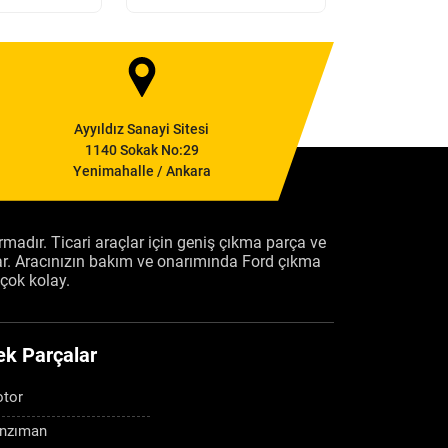
Ayyıldız Sanayi Sitesi
1140 Sokak No:29
Yenimahalle / Ankara
firmadır. Ticari araçlar için geniş çıkma parça ve
ar. Aracınızın bakım ve onarımında Ford çıkma
çok kolay.
ek Parçalar
tor
nzıman