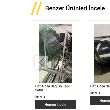
Benzer Ürünleri İncele
ka Çamurluk
Fiat Albea Sağ Ön Kapı
Fiat Albea S
Camı
İkinci El
İkinci El
 İncele
Hemen
Hemen İncele