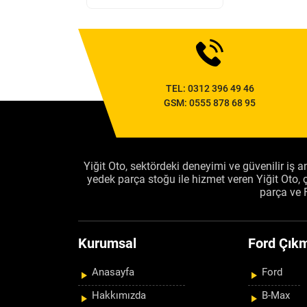
TEL:
0312 396 49 46
GSM:
0555 878 68 95
Yiğit Oto, sektördeki deneyimi ve güvenilir iş an
yedek parça stoğu ile hizmet veren Yiğit Oto
parça ve 
Kurumsal
Ford Çıkm
Anasayfa
Ford
Hakkımızda
B-Max