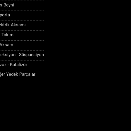
s Beyni
porta
ektrik Aksamı
t Takım
 Aksam
reksiyon - Süspansiyon
zoz - Katalizör
ğer Yedek Parçalar