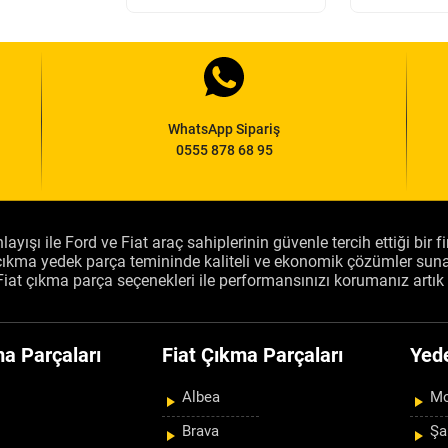
WhatsApp Sipariş
0555 878 68 95
layışı ile Ford ve Fiat araç sahiplerinin güvenle tercih ettiği bir 
, çıkma yedek parça temininde kaliteli ve ekonomik çözümler sun
Fiat çıkma parça seçenekleri ile performansınızı korumanız artık 
a Parçaları
Fiat Çıkma Parçaları
Yed
Albea
Mo
Brava
Şa