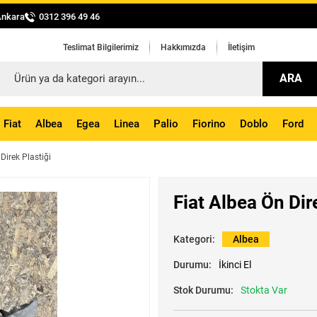
Ankara
0312 396 49 46
Teslimat Bilgilerimiz
Hakkımızda
İletişim
ARA
Fiat
Albea
Egea
Linea
Palio
Fiorino
Doblo
Ford
Direk Plastiği
Fiat Albea Ön Dir
Kategori:
Albea
Durumu:
İkinci El
Stok Durumu:
Stokta Var