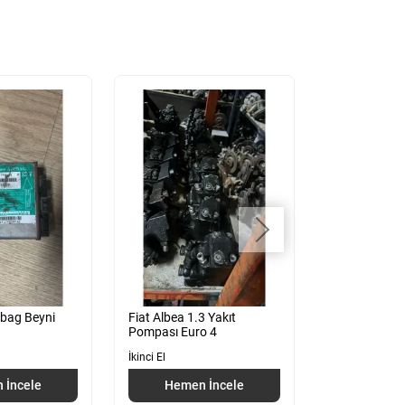
rbag Beyni
Fiat Albea 1.3 Yakıt
Fiat Albea Ar
Pompası Euro 4
Torsiyon
İkinci El
İkinci El
 İncele
Hemen İncele
Hemen