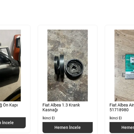
ağ Ön Kapı
Fiat Albea 1.3 Krank
Fiat Albea Ai
Kasnağı
51718980
İkinci El
İkinci El
 İncele
Hemen İncele
Hemen