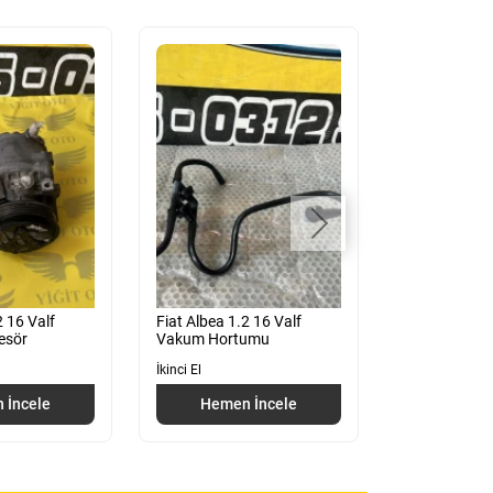
Fiat Albea 1.2 16 Valf
Fiat Albea O
esör
Vakum Hortumu
Beyni 46817
İkinci El
İkinci El
 İncele
Hemen İncele
Hemen