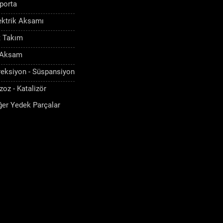
porta
ektrik Aksamı
t Takım
 Aksam
reksiyon - Süspansiyon
zoz - Katalizör
ğer Yedek Parçalar