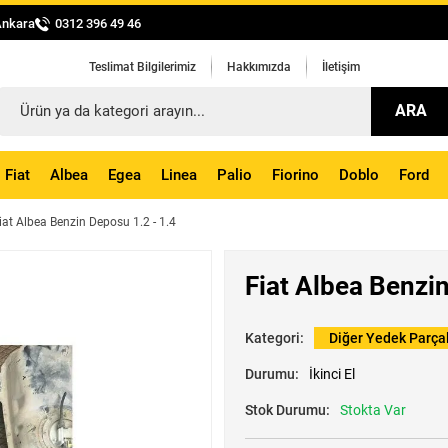
Ankara
0312 396 49 46
Teslimat Bilgilerimiz
Hakkımızda
İletişim
ARA
Fiat
Albea
Egea
Linea
Palio
Fiorino
Doblo
Ford
iat Albea Benzin Deposu 1.2 - 1.4
Fiat Albea Benzin
Kategori:
Diğer Yedek Parça
Durumu:
İkinci El
Stok Durumu:
Stokta Var