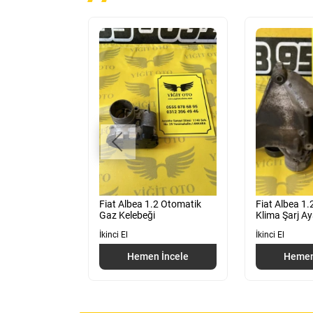
omatik Vites
Fiat Albea 1.2 Otomatik
Fiat Albea 1.
Gaz Kelebeği
Klima Şarj A
İkinci El
İkinci El
 İncele
Hemen İncele
Hemen