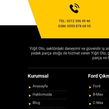
TEL:
0312 396 49 46
GSM:
0555 878 68 95
Yiğit Oto, sektördeki deneyimi ve güvenilir iş an
yedek parça stoğu ile hizmet veren Yiğit Oto
parça ve 
Kurumsal
Ford Çıkm
Anasayfa
Ford
Hakkımızda
B-Max
Blog
C-Max