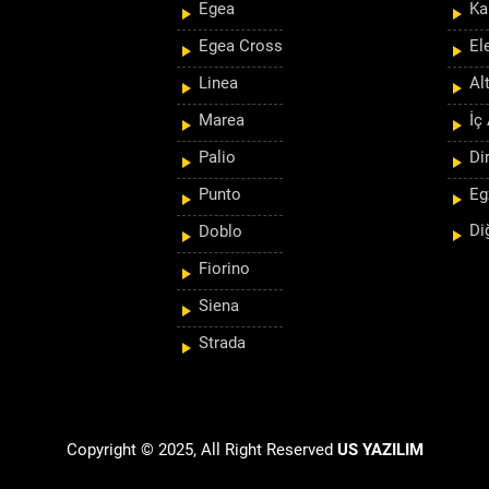
Egea
Ka
Egea Cross
El
Linea
Al
Marea
İç
Palio
Di
Punto
Eg
Di
Doblo
Fiorino
Siena
Strada
Copyright © 2025, All Right Reserved
US YAZILIM