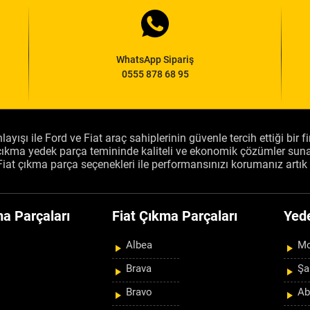
WhatsApp Sipariş
0555 878 68 95
layışı ile Ford ve Fiat araç sahiplerinin güvenle tercih ettiği bir 
, çıkma yedek parça temininde kaliteli ve ekonomik çözümler sun
Fiat çıkma parça seçenekleri ile performansınızı korumanız artık 
a Parçaları
Fiat Çıkma Parçaları
Yed
Albea
Mo
Brava
Şa
Bravo
Ab