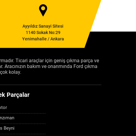
Ayyıldız Sanayi Sitesi
1140 Sokak No:29
Yenimahalle / Ankara
firmadır. Ticari araçlar için geniş çıkma parça ve
ar. Aracınızın bakım ve onarımında Ford çıkma
çok kolay.
ek Parçalar
tor
nzıman
s Beyni