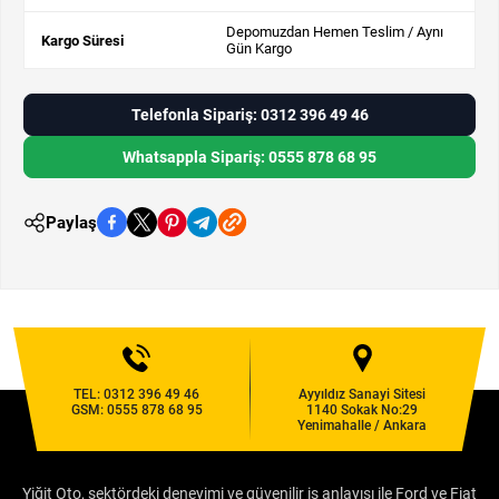
Depomuzdan Hemen Teslim / Aynı
Kargo Süresi
Gün Kargo
Telefonla Sipariş: 0312 396 49 46
Whatsappla Sipariş: 0555 878 68 95
Paylaş
TEL:
0312 396 49 46
Ayyıldız Sanayi Sitesi
GSM:
0555 878 68 95
1140 Sokak No:29
Yenimahalle / Ankara
Yiğit Oto, sektördeki deneyimi ve güvenilir iş anlayışı ile Ford ve Fiat