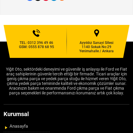
TEL:
0312 396 49 46
Ayyıldız Sanayi Sitesi
GSM:
0555 878 68 95
1140 Sokak No:29
Yenimahalle / Ankara
Yiğit Oto, sektördeki deneyimi ve güvenilir iş anlayışı ile Ford ve Fiat
araç sahiplerinin güvenle tercih ettiği bir firmadır. Ticari araçlar için
geniş çıkma parça ve yedek parça stoğu ile hizmet veren Yiğit Oto,
çıkma yedek parça temininde kaliteli ve ekonomik çözümler sunar.
Aracınızın bakım ve onarımında Ford çıkma parça ve Fiat çıkma
parça seçenekleri ile performansınızı korumanız artık çok kolay.
Kurumsal
Anasayfa