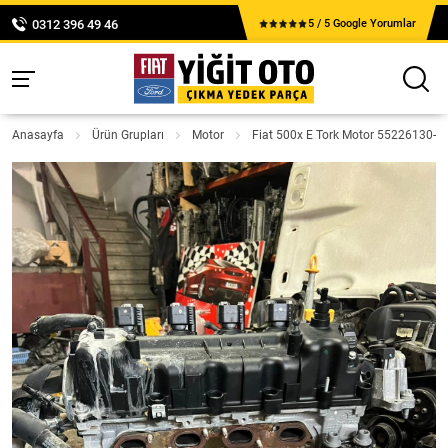
0312 396 49 46
5 / 5 Google Yorumlar
Anasayfa
Ürün Grupları
Motor
Fiat 500x E Tork Motor 55226130-