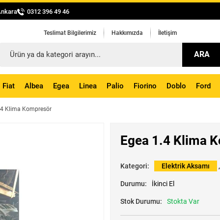
Ankara
0312 396 49 46
Teslimat Bilgilerimiz
Hakkımızda
İletişim
ARA
Fiat
Albea
Egea
Linea
Palio
Fiorino
Doblo
Ford
.4 Klima Kompresör
Egea 1.4 Klima 
Kategori:
Elektrik Aksamı
Durumu:
İkinci El
Stok Durumu:
Stokta Var