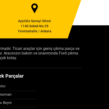
Ayyıldız Sanayi Sitesi
1140 Sokak No:29
Yenimahalle / Ankara
firmadır. Ticari araçlar için geniş çıkma parça ve
ar. Aracınızın bakım ve onarımında Ford çıkma
çok kolay.
ek Parçalar
tor
nzıman
s Beyni