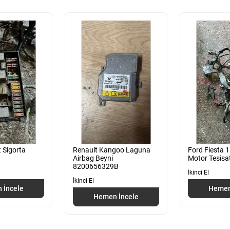
 Sigorta
Renault Kangoo Laguna
Ford Fiesta 
Airbag Beyni
Motor Tesisat
8200656329B
İkinci El
İkinci El
 İncele
Hemen
Hemen İncele