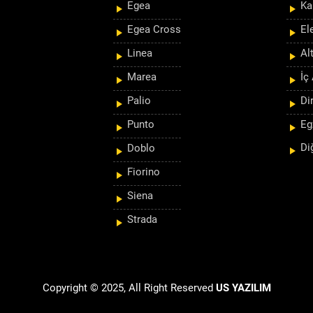
Egea
Ka
Egea Cross
El
Linea
Al
Marea
İç
Palio
Di
Punto
Eg
Di
Doblo
Fiorino
Siena
Strada
Copyright © 2025, All Right Reserved
US YAZILIM