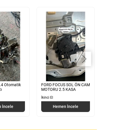
1.4 Otomatik
FORD FOCUS SOL ÖN CAM
FORD FOCUS
ı
MOTORU 2.5 KASA
KUTUSU 7M5
BENZİNLİ
İkinci El
İkinci El
 İncele
Hemen İncele
Hemen