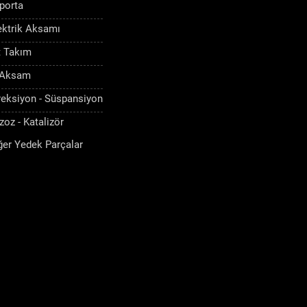
porta
ektrik Aksamı
t Takım
 Aksam
reksiyon - Süspansiyon
zoz - Katalizör
ğer Yedek Parçalar