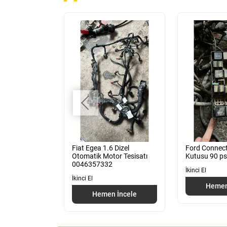
rge Saati
Fiat Egea 1.6 Dizel
Ford Connect
Otomatik Motor Tesisatı
Kutusu 90 ps
0046357332
İkinci El
 İncele
İkinci El
Hemen
Hemen İncele