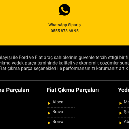
WhatsApp Sipariş
0555 878 68 95
layışı ile Ford ve Fiat araç sahiplerinin güvenle tercih ettiği bir 
, çıkma yedek parça temininde kaliteli ve ekonomik çözümler sun
Fiat çıkma parça seçenekleri ile performansınızı korumanız artık 
a Parçaları
Fiat Çıkma Parçaları
Yed
Albea
Mo
Brava
Şa
Bravo
Ab