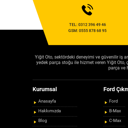
TEL:
0312 396 49 46
GSM:
0555 878 68 95
Yiğit Oto, sektördeki deneyimi ve güvenilir iş an
yedek parça stoğu ile hizmet veren Yiğit Oto
parça ve 
Kurumsal
Ford Çıkm
Anasayfa
Ford
Hakkımızda
B-Max
Blog
C-Max