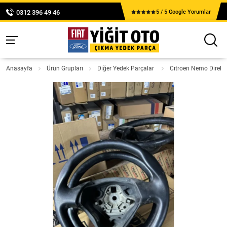
0312 396 49 46
5 / 5 Google Yorumlar
Anasayfa
Ürün Grupları
Diğer Yedek Parçalar
Cıtroen Nemo Direks