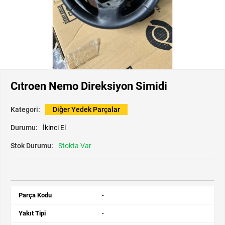
Cıtroen Nemo Direksiyon Simidi
Kategori:
Diğer Yedek Parçalar
Durumu:
İkinci El
Stok Durumu:
Stokta Var
Parça Kodu
-
Yakıt Tipi
-